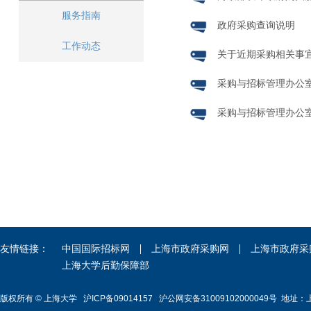
服务指南
政府采购查询说明
工作动态
关于近期采购相关事
采购与招标管理办公
采购与招标管理办公
友情链接：
中国国际招标网
上海市政府采购网
上海市政府采
上海大学后勤保障部
版权所有 ©
上海大学
沪ICP备09014157
沪公网安备31009102000049号
地址：上