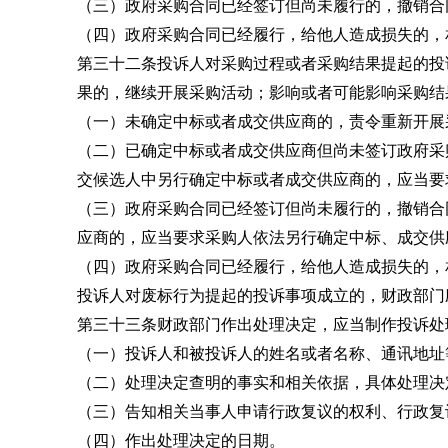
（三）政府采购合同已经签订但尚未履行的，撤销合
（四）政府采购合同已经履行，给他人造成损失的，
第三十二条投诉人对采购过程或者采购结果提起的投
果的，继续开展采购活动；影响或者可能影响采购结
（一）未确定中标或者成交供应商的，责令重新开展
（二）已确定中标或者成交供应商但尚未签订政府采
交候选人中另行确定中标或者成交供应商的，应当要
（三）政府采购合同已经签订但尚未履行的，撤销合
应商的，应当要求采购人依法另行确定中标、成交供
（四）政府采购合同已经履行，给他人造成损失的，
投诉人对废标行为提起的投诉事项成立的，财政部门
第三十三条财政部门作出处理决定，应当制作投诉处
（一）投诉人和被投诉人的姓名或者名称、通讯地址
（二）处理决定查明的事实和相关依据，具体处理决
（三）告知相关当事人申请行政复议的权利、行政复
（四）作出处理决定的日期。