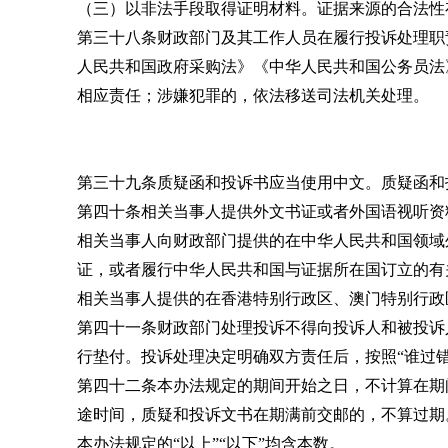
（三）以非法手段取得证明材料。证据来源的合法性
第三十八条财政部门及其工作人员在履行投诉处理职
人民共和国政府采购法》《中华人民共和国公务员法
相应责任；涉嫌犯罪的，依法移送司法机关处理。
第三十九条质疑函和投诉书应当使用中文。质疑函和
第四十条相关当事人提供外文书证或者外国语视听资
相关当事人向财政部门提供的在中华人民共和国领域
证，或者履行中华人民共和国与证据所在国订立的有
相关当事人提供的在香港特别行政区、澳门特别行政
第四十一条财政部门处理投诉不得向投诉人和被投诉
行垫付。投诉处理决定明确双方责任后，按照“谁过
第四十二条本办法规定的期间开始之日，不计算在期
途时间，质疑和投诉文书在期满前交邮的，不算过期
本办法规定的“以上”“以下”均含本数。