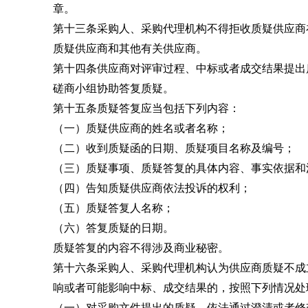
章。
第十三条采购人、采购代理机构不得拒收质疑供应商
质疑供应商和其他有关供应商。
第十四条供应商对评审过程、中标或者成交结果提出
磋商小组协助答复质疑。
第十五条质疑答复应当包括下列内容：
（一）质疑供应商的姓名或者名称；
（二）收到质疑函的日期、质疑项目名称及编号；
（三）质疑事项、质疑答复的具体内容、事实依据和
（四）告知质疑供应商依法投诉的权利；
（五）质疑答复人名称；
（六）答复质疑的日期。
质疑答复的内容不得涉及商业秘密。
第十六条采购人、采购代理机构认为供应商质疑不成
响或者可能影响中标、成交结果的，按照下列情况处
（一）对采购文件提出的质疑，依法通过澄清或者修